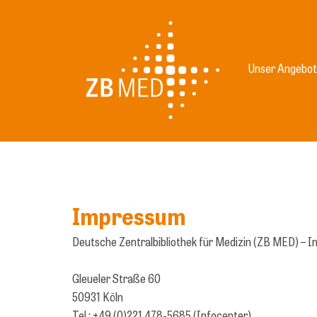
Zum
Inhalt
springen
Unser Angebot
Impressum
Deutsche Zentralbibliothek für Medizin (ZB MED) –
Gleueler Straße 60
50931 Köln
Tel.: +49 (0)221 478-5685 (Infocenter)