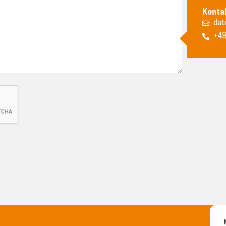
Konta
dat
+49