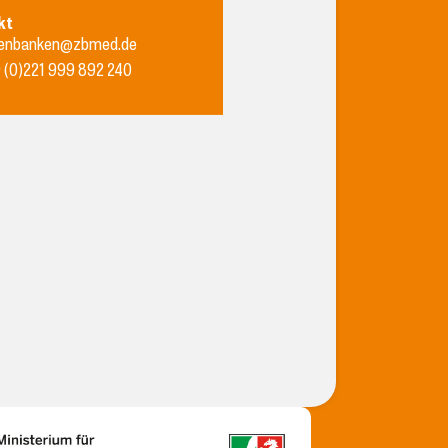
kt
enbanken@zbmed.de
 (0)221 999 892 240